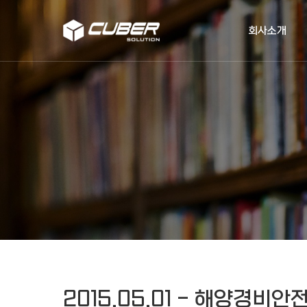
작성자
댓글
조회
작성일
회사소개
2015.05.01 - 해양경