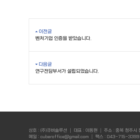
이전글
벤처기업 인증을 받았습니다.
다음글
연구전담부서가 설립되었습니다.
상호 : (주)큐버솔루션
대표 : 이동현
주소 : 충북 청주시
메일 : cuberoffice@gmail.com
팩스 : 043-715-3399