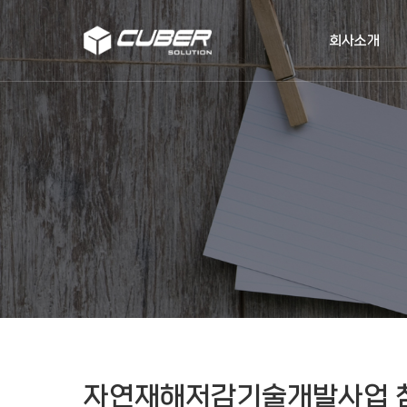
작성자
댓글
조회
작성일
회사소개
자연재해저감기술개발사업 