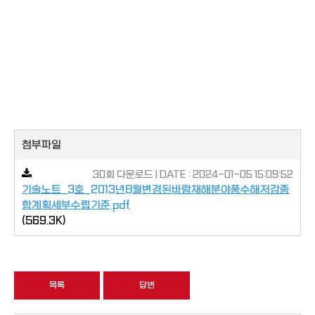
첨부파일
30회 다운로드 | DATE : 2024-01-05 15:09:52
기술노트_3호_2013년8월변경된바람재해분야풍수해저감종
합계획세부수립기준.pdf
(569.3K)
목록
답변