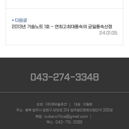
다음글
2013년 기술노트 1호 - 연최고최대풍속의 균일풍속산정
24.01.05
043-274-3348
상호 : (주)큐버솔루션
대표 : 이동현
주소 : 충북 청주시 청원구 상당로 314 청주첨단문화산업단지 330호
메일 : cuberoffice@gmail.com
팩스 : 043-715-3399