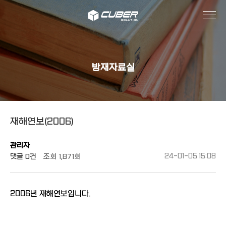
작성자
댓글
조회
작성일
방재자료실
재해연보(2006)
관리자
댓글
0건
조회
1,871회
24-01-05 15:08
2006년 재해연보입니다.