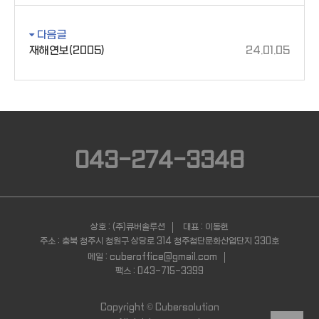
다음글
재해연보(2005)
24.01.05
043-274-3348
상호 : (주)큐버솔루션
대표 : 이동현
주소 : 충북 청주시 청원구 상당로 314 청주첨단문화산업단지 330호
메일 : cuberoffice@gmail.com
팩스 : 043-715-3399
Copyright ©
Cubersolution